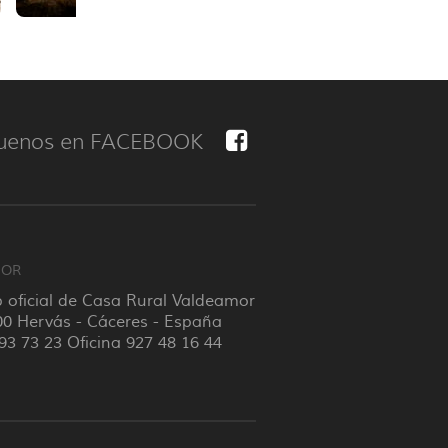
uenos en FACEBOOK
MOR
 oficial de Casa Rural Valdeamor
00 Hervás - Cáceres - España
93 73 23 Oficina 927 48 16 44