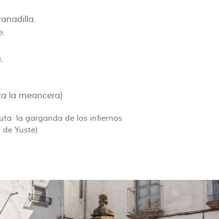
.
anadilla.
e.
.
uta la meancera)
 Ruta la garganda de los infiernos
o de Yuste)