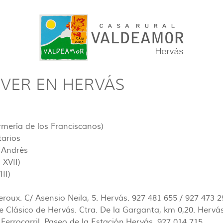
VER EN HERVÁS
rmería de los Franciscanos)
tarios
 Andrés
 XVII)
II)
ux. C/ Asensio Neila, 5. Hervás. 927 481 655 / 927 473 2
 Clásico de Hervás. Ctra. De la Garganta, km 0,20. Hervá
 Ferrocarril. Paseo de la Estación.Hervás. 927 014 715