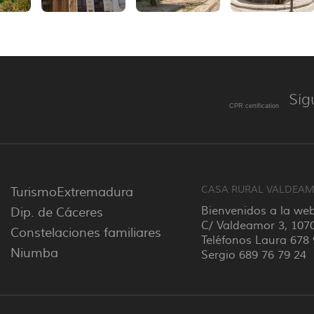
Síg
CPR certification
CASA RURAL VALDEA
TurismoExtremadura
Dip. de Cáceres
Bienvenidos a la web
C/ Valdeamor 3, 107
Constelaciones familiares
Teléfonos Laura 678 
Niumba
Sergio 689 76 79 24