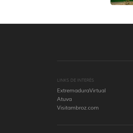
LINKS DE INTERÉS
ExtremaduraVirtual
Atuva
Visitambroz.com