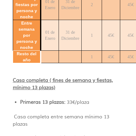
01 de
31 de
fiestas por
2
45€
Enero
Diciembre
persona y
noche
Entre
semana
01 de
31 de
por
1
45€
45€
Enero
Diciembre
persona y
noche
Resto del
1
45€
45€
año
Casa completa ( fines de semana y fiestas,
mínimo 13 plazas)
Primeras 13 plazas:
33€/plaza
Casa completa entre semana mínimo 13
plazas