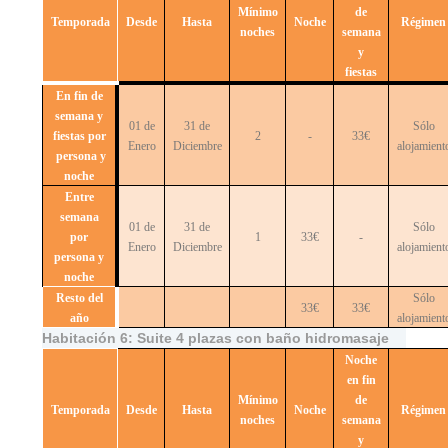
Mínimo
de
Temporada
Desde
Hasta
Noche
Régimen
noches
semana
y
fiestas
En fin de
semana y
01 de
31 de
Sólo
fiestas por
2
-
33€
Enero
Diciembre
alojamient
persona y
noche
Entre
semana
01 de
31 de
Sólo
por
1
33€
-
Enero
Diciembre
alojamient
persona y
noche
Resto del
Sólo
33€
33€
año
alojamient
Habitación 6: Suite 4 plazas con baño hidromasaje
Noche
en fin
Mínimo
de
Temporada
Desde
Hasta
Noche
Régimen
noches
semana
y