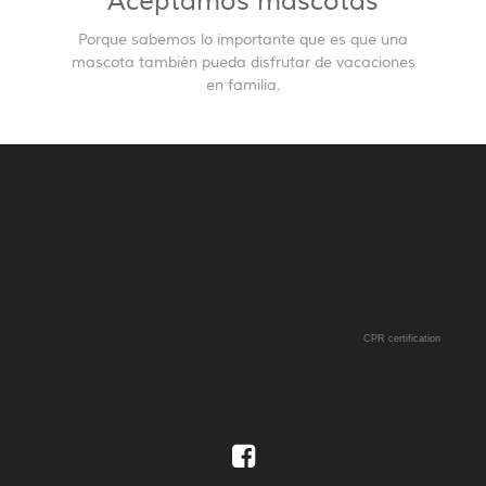
Aceptamos mascotas
Porque sabemos lo importante que es que una
mascota también pueda disfrutar de vacaciones
en familia.
CPR certification