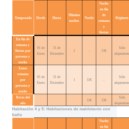
Noche
en fin
Mínimo
de
Temporada
Desde
Hasta
Noche
Régimen
noches
semana
y
fiestas
En fin de
semana y
01 de
31 de
Sólo
fiestas por
2
-
33€
Enero
Diciembre
alojamient
persona y
noche
Entre
semana
01 de
31 de
Sólo
por
1
33€
-
Enero
Diciembre
alojamient
persona y
noche
Resto del
Sólo
33€
33€
año
alojamient
Habitación 4 y 5: Habitaciones de matrimonio con
baño
Noche
en fin