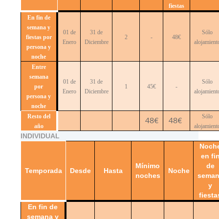
fiestas
En fin de
semana y
01 de
31 de
Sólo
fiestas por
2
-
48€
Enero
Diciembre
alojamient
persona y
noche
Entre
semana
01 de
31 de
Sólo
por
1
45€
-
Enero
Diciembre
alojamient
persona y
noche
Resto del
Sólo
48€
48€
año
alojamient
INDIVIDUAL
Noch
en fi
Mínimo
de
Temporada
Desde
Hasta
Noche
noches
seman
y
fiesta
En fin de
semana y